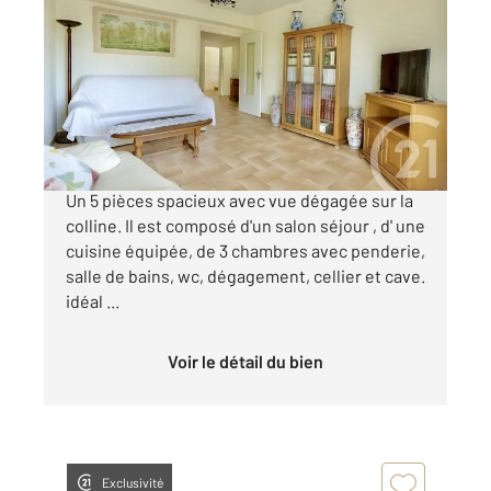
2
84 m
, 5 pièces
Ref : 12038
Appartement F5 à vendre
200 000 €
SEPTEMES VALLONS Résidence Les Collines
Un 5 pièces spacieux avec vue dégagée sur la
colline. Il est composé d'un salon séjour , d' une
cuisine équipée, de 3 chambres avec penderie,
salle de bains, wc, dégagement, cellier et cave.
idéal ...
Voir le détail du bien
Exclusivité