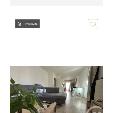
Exclusivité
MARSEILLE 13015
2
64 m
, 3 pièces
Ref : 12097
Appartement F3 à vendre
108 000 €