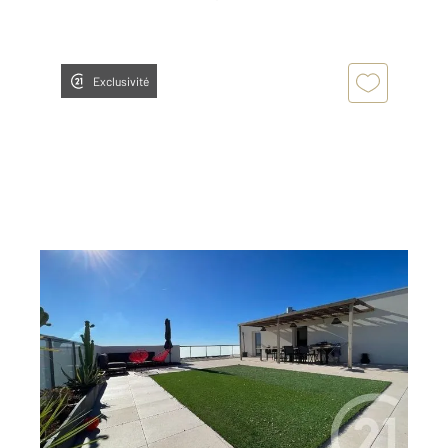
Exclusivité
MARSEILLE 13016
2
74,90 m
, 4 pièces
Ref : 12011
Appartement F4 à vendre
375 000 €
Visiter le site dédié