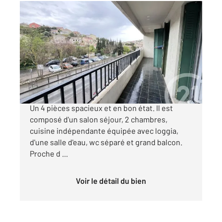
SEPTEMES LES VALLONS 13
2
71 m
, 4 pièces
Ref : 12108
Appartement F4 à vendre
149 000 €
SEPTEMES LES VALLONS Résidence du Vallon
Un 4 pièces spacieux et en bon état. Il est
composé d'un salon séjour, 2 chambres,
cuisine indépendante équipée avec loggia,
d'une salle d'eau, wc séparé et grand balcon.
Proche d ...
Voir le détail du bien