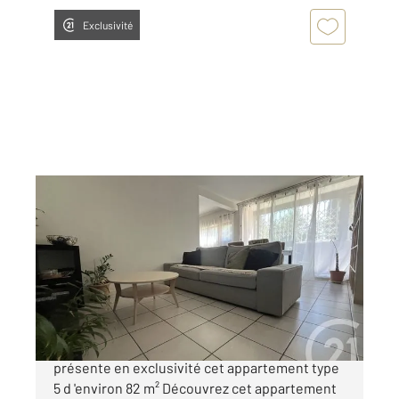
Exclusivité
MARSEILLE 13015
2
81,18 m
, 5 pièces
Ref : 12154
Appartement T5 à vendre
118 000 €
Votre agence Century 21 JNR Immo vous
présente en exclusivité cet appartement type
5 d 'environ 82 m² Découvrez cet appartement