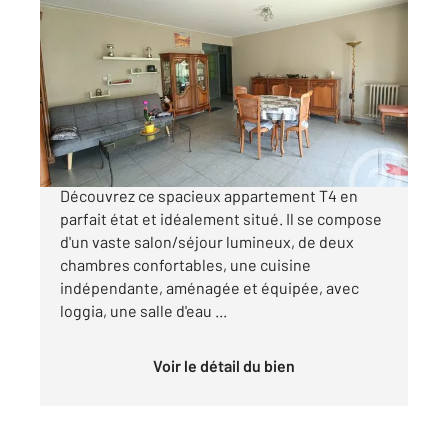
SEPTEMES LES VALLONS 13
2
71,17 m
, 4 pièces
Ref : 12177
Appartement F4 à vendre
185 000 €
SEPTÈMES-LES-VALLONS Résidence du Vallon
Découvrez ce spacieux appartement T4 en
parfait état et idéalement situé. Il se compose
d'un vaste salon/séjour lumineux, de deux
chambres confortables, une cuisine
indépendante, aménagée et équipée, avec
loggia, une salle d'eau ...
Voir le détail du bien