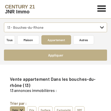
CENTURY 21
JNR Immo
13 - Bouches-du-Rhone
Tous
Maison
Appartement
Autres
Appliquer
Vente appartement Dans les bouches-du-
rhône (13)
13 annonces immobilières :
Trier par :
Date
Prix
Surface
Exclusivité
DPE