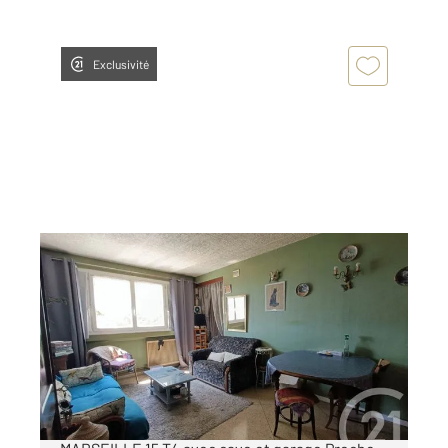
Exclusivité
MARSEILLE 13015
2
63 m
, 4 pièces
Ref : 12166
Appartement F4 à vendre
56 000 €
EXCLUSIVEMENT CHEZ CENTURY 21