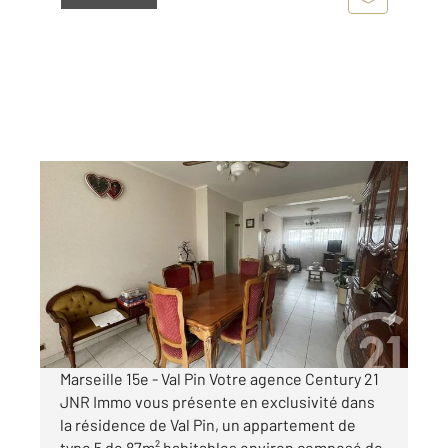
MARSEILLE 13015
2
87,13 m
, 4 pièces
Ref : 12035
Appartement T4 à vendre
89 900 €
Visiter le site dédié
Marseille 15e - Val Pin Votre agence Century 21
JNR Immo vous présente en exclusivité dans
la résidence de Val Pin, un appartement de
type 5 de 87m² habitables environ composé de