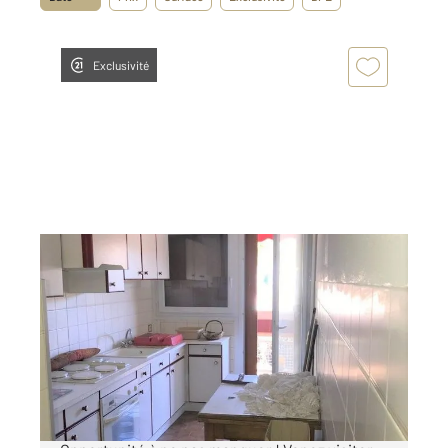
Exclusivité
MARSEILLE 13015
2
58 m
, 3 pièces
Ref : 12160
Appartement F3 à vendre
58 000 €
MARSEILLE 15 Pour investissement