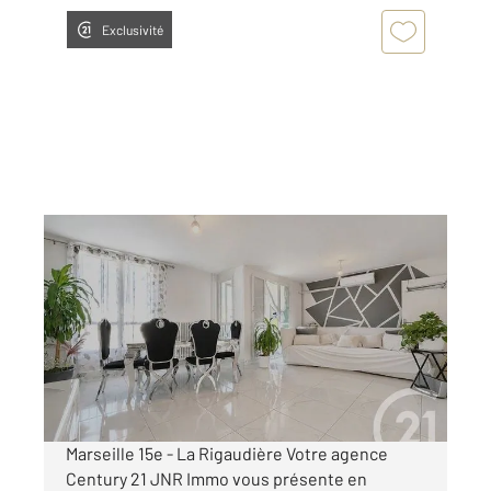
Exclusivité
MARSEILLE 13015
2
84,10 m
, 4 pièces
Ref : 12149
Appartement T4 à vendre
163 000 €
Visiter le site dédié
Marseille 15e - La Rigaudière Votre agence
Century 21 JNR Immo vous présente en