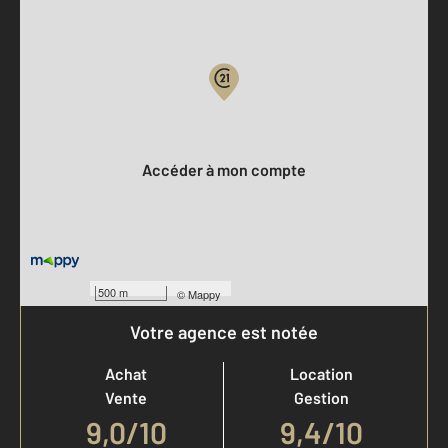
Parlons de vous, parlons biens
Votre compte :
Accéder à mon compte
500 m
©
Mappy
Votre agence est notée
Achat
Location
Vente
Gestion
9,0
/
10
9,4/10