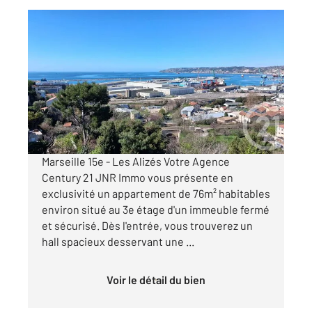
MARSEILLE 13015
2
73,81 m
, 4 pièces
Ref : 11996
Appartement T4 à vendre
119 000 €
Visiter le site dédié
Marseille 15e - Les Alizés Votre Agence
Century 21 JNR Immo vous présente en
exclusivité un appartement de 76m² habitables
environ situé au 3e étage d'un immeuble fermé
et sécurisé. Dès l'entrée, vous trouverez un
hall spacieux desservant une ...
Voir le détail du bien